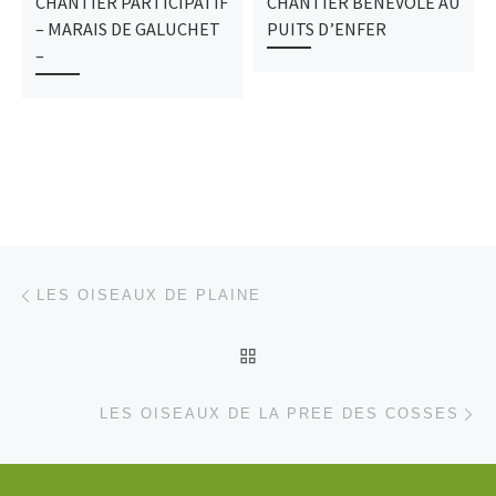
CHANTIER PARTICIPATIF
CHANTIER BÉNÉVOLE AU
– MARAIS DE GALUCHET
PUITS D’ENFER
–
Parcourir les articles
Article précédent
LES OISEAUX DE PLAINE
RETOUR À LA LISTE DES
Ar
LES OISEAUX DE LA PREE DES COSSES