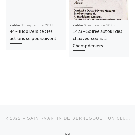
Publié
11 septembre 2013
Publié
9 septembre 2020
44 – Biodiversité : les
1423 – Soirée autour des
actions se poursuivent
chauves-souris à
Champdeniers
Parcourir les articles
Article précédent
1022 – SAINT-MARTIN DE BERNEGOUE : UN CLUB NATURE ACTIF
RETOUR À LA LISTE DES