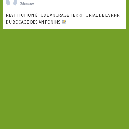
3 days ago
RESTITUTION ÉTUDE ANCRAGE TERRITORIAL DE LA RNR
DU BOCAGE DES ANTONINS
La restitution de l’étude d’ancrage territorial de la Réserve
Naturelle Régionale du Bocage des Antonins aura lieu le
mardi 8 septembre 2026 à 18h à la salle communale de
Saint-Marc-la-Lande.
Ce temps de restitution sera l'occasion de présenter les
principaux résultats, d'échanger avec les participants et de
répondre aux
...
See More
Photo
View on Facebook
·
Share
Deux-Sèvres Nature Environnement
5 days ago
Pour ce samedi à 16h, ce sont les orthoptères (criquets,