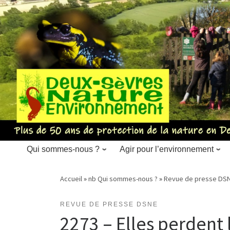
Skip
to
content
Qui sommes-nous ?
Agir pour l’environnement
Accueil
»
nb Qui sommes-nous ?
»
Revue de presse DS
REVUE DE PRESSE DSNE
2273 – Elles perdent